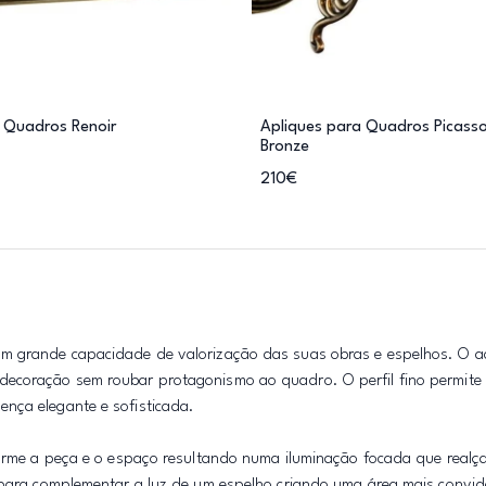
 Quadros Renoir
Apliques para Quadros Picass
Bronze
210€
com grande capacidade de valorização das suas obras e espelhos. O 
decoração sem roubar protagonismo ao quadro. O perfil fino permite 
nça elegante e sofisticada.
forme a peça e o espaço resultando numa iluminação focada que realça
u para complementar a luz de um espelho criando uma área mais convid