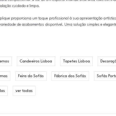
alação cuidada e limpa.
aplique proporciona um toque profissional à sua apresentação artísti
à variedade de acabamentos disponível. Uma solução simples e elegan
ernos
Candeeiros Lisboa
Tapetes Lisboa
Decoraç
rnas
Feira do Sofás
Fábrica dos Sofás
Sofás Port
las
ver todas