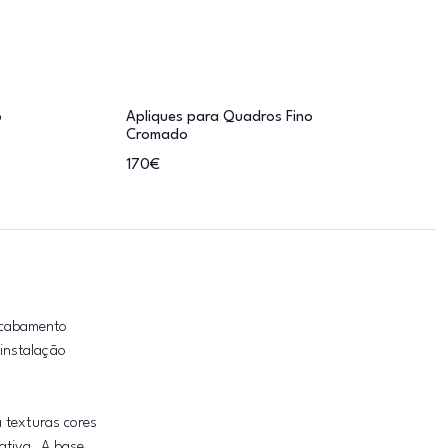
o
Apliques para Quadros Fino
Cromado
170€
acabamento
instalação
 texturas cores
ativa. A base