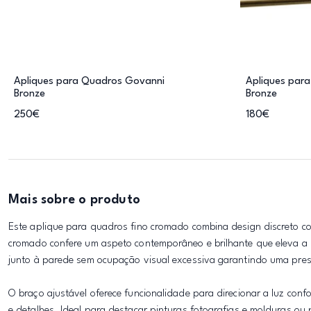
Apliques para Quadros Govanni
Apliques para
Bronze
Bronze
250€
180€
Mais sobre o produto
Este aplique para quadros fino cromado combina design discreto 
cromado confere um aspeto contemporâneo e brilhante que eleva a 
junto à parede sem ocupação visual excessiva garantindo uma prese
O braço ajustável oferece funcionalidade para direcionar a luz con
e detalhes. Ideal para destacar pinturas fotografias e molduras o