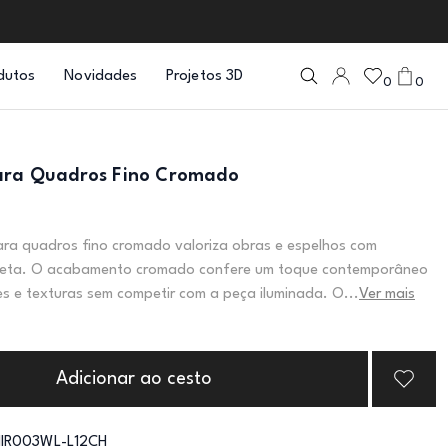
dutos
Novidades
Projetos 3D
0
0
ara Quadros Fino Cromado
ara quadros fino cromado valoriza obras e espelhos com
creta. O acabamento cromado confere um toque contemporâneo
es e texturas sem competir com a peça iluminada. O...
Ver mais
Adicionar ao cesto
IR003WL-L12CH