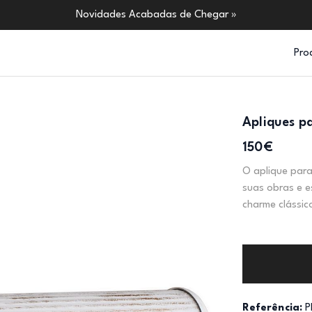
Novidades Acabadas de Chegar »
Pro
Apliques p
150€
O aplique para
suas obras e e
charme clássic
Referência:
P