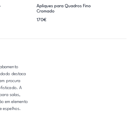
o
Apliques para Quadros Fino
Cromado
170€
acabamento
uidado destaca
uem procura
fisticado. A
para salas,
ção em elemento
e espelhos.