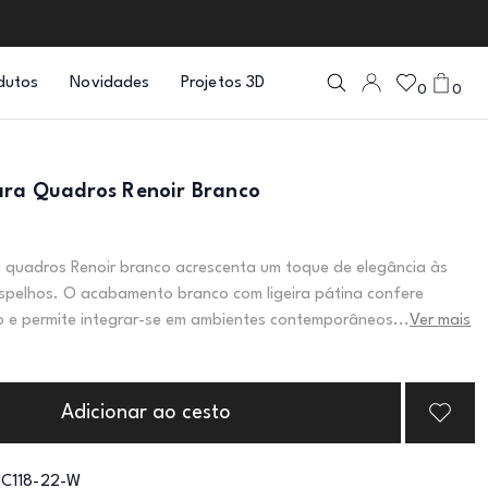
dutos
Novidades
Projetos 3D
0
0
ara Quadros Renoir Branco
 quadros Renoir branco acrescenta um toque de elegância às
spelhos. O acabamento branco com ligeira pátina confere
o e permite integrar-se em ambientes contemporâneos...
Ver mais
Adicionar ao cesto
IC118-22-W