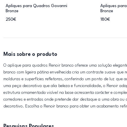
Apliques para Quadros Govanni
Apliques para
Bronze
Bronze
250€
180€
Mais sobre o produto
O aplique para quadros Renoir branco oferece uma solução elegant
branco com ligeira pátina envelhecida cria um contraste suave que 
molduras e superfícies refletoras, conferindo um ponto de luz que 
uma peça decorativa que alia beleza e funcionalidade, o Renoir ad
estrutura ornamentada visível na base acrescenta carácter e complem
corredores e entradas onde pretende dar destaque a uma obra ou a
decorativo. Escolha o Renoir branco para obter um acabamento refi
Pesquisas Populares