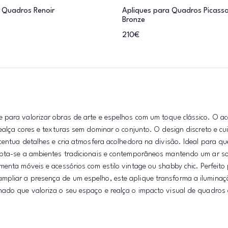
 Quadros Renoir
Apliques para Quadros Picass
Bronze
210€
e para valorizar obras de arte e espelhos com um toque clássico. O 
realça cores e texturas sem dominar o conjunto. O design discreto e c
acentua detalhes e cria atmosfera acolhedora na divisão. Ideal para q
apta-se a ambientes tradicionais e contemporâneos mantendo um ar so
enta móveis e acessórios com estilo vintage ou shabby chic. Perfeito 
mpliar a presença de um espelho, este aplique transforma a ilumina
nado que valoriza o seu espaço e realça o impacto visual de quadros 