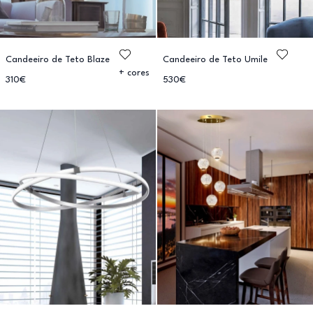
Candeeiro de Teto Blaze
Candeeiro de Teto Umile
+ cores
310€
530€