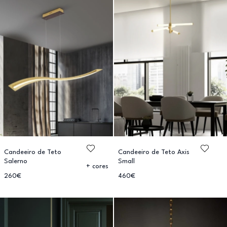
Candeeiro de Teto
Candeeiro de Teto Axis
Salerno
Small
+ cores
260€
460€