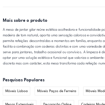
Mais sobre o produto
A mesa de jantar gilar reúne estética acolhedora e funcionalidade 
madeira de tom natural, aporta uma sensação calorosa e convidativ
permite refeições descontraídas e momentos em família, enquanto a 
facilita a combinação com cadeiras distintas e com uma variedade
serve para jantares, trabalho ocasional ou convívios. A limpeza é di
optar por uma solução estética e funcional que valoriza o ambient
discreta mas com carácter, esta mesa transforma cada refeição num
Pesquisas Populares
Móveis Lisboa
Móveis Paços de Ferreira
Móveis Mod
Mesas Extensíveis
Decoração Online
Cadeiras Mode