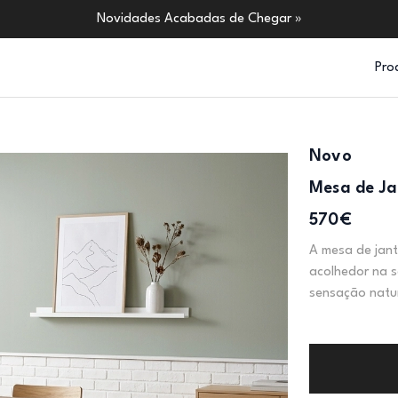
Novidades Acabadas de Chegar »
Pro
Novo
Mesa de Ja
570€
A mesa de jant
acolhedor na s
sensação natur