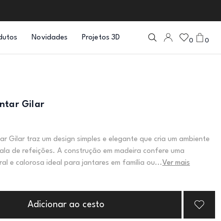
dutos
Novidades
Projetos 3D
0
0
ntar Gilar
ar Gilar traz um design simples e elegante que cria um ambiente
ala de refeições. A construção em madeira confere uma
al e calorosa ideal para jantares em família ou...
Ver mais
Adicionar ao cesto