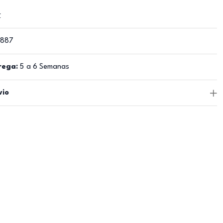
r
1887
rega:
5 a 6 Semanas
vio