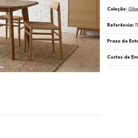
Coleção
:
Gila
Referência:
1
Prazo de Ent
Custos de En