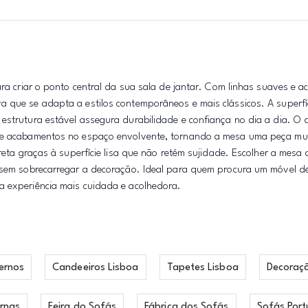
para criar o ponto central da sua sala de jantar. Com linhas suaves e
a que se adapta a estilos contemporâneos e mais clássicos. A superfí
estrutura estável assegura durabilidade e confiança no dia a dia. O 
 de acabamentos no espaço envolvente, tornando a mesa uma peça mul
reta graças à superfície lisa que não retém sujidade. Escolher a mesa d
e sem sobrecarregar a decoração. Ideal para quem procura um móvel d
a experiência mais cuidada e acolhedora.
ernos
Candeeiros Lisboa
Tapetes Lisboa
Decoraç
rnas
Feira do Sofás
Fábrica dos Sofás
Sofás Port