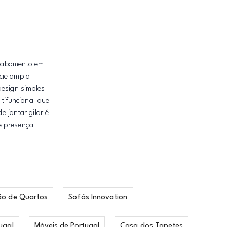
 acabamento em
cie ampla
design simples
tifuncional que
e jantar gilar é
e presença
ão de Quartos
Sofás Innovation
ugal
Móveis de Portugal
Casa dos Tapetes