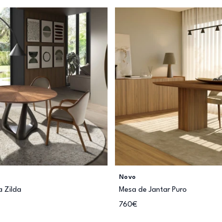
Novo
 Zilda
Mesa de Jantar Puro
760€