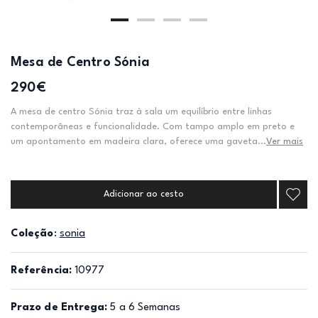
Mesa de Centro Sónia
290€
A mesa de centro Sónia traz à sala um equilíbrio entre linhas
contemporâneas e funcionalidade. Com tampo amplo em preto e
um apontamento em madeira clara, oferece uma gaveta...
Ver mais
Adicionar ao cesto
Coleção
:
sonia
Referência:
10977
Prazo de Entrega:
5 a 6 Semanas