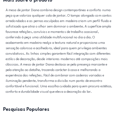
Mais sobre o produto
A mesa de jantar Diana combina design contemporâneo e conforto numa
peça que valoriza qualquer sala de jantar. O tampo alongado com cantos
arredondados e as pernas esculpidas em madeira criam um perfil fluido e
sofisticado que atrai o olhar sem dominar o ambiente. A superfície ampla
favorece refeições, convívios e momentos de trabalho ocasional,
conferindo à peça uma utilidade multifuncional no dia a dia. O
acabamento em madeira realça a textura natural e proporciona uma
sensação calorosa e acolhedora, ideal para quem privilegia ambientes
convidativos. As linhas simples garantem fácil integração com diferentes
estilos de decoração, desde interiores modernos até composições mais
clássicas. A mesa de jantar Diana destaca se pela presença marcante e
pela atenção ao detalhe, trazendo carácter à casa e melhorando a
experiência das refeições. Fácil de combinar com cadeiras variadas e
iluminação pendente, transforma a divisão num ponto de encontro
confortável e funcional. Uma escolha cuidada para quem procura estética,
conforto e durabilidade visual que eleva a decoração do lar.
Pesquisas Populares