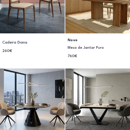
Novo
Cadeira Diana
Mesa de Jantar Puro
260€
760€