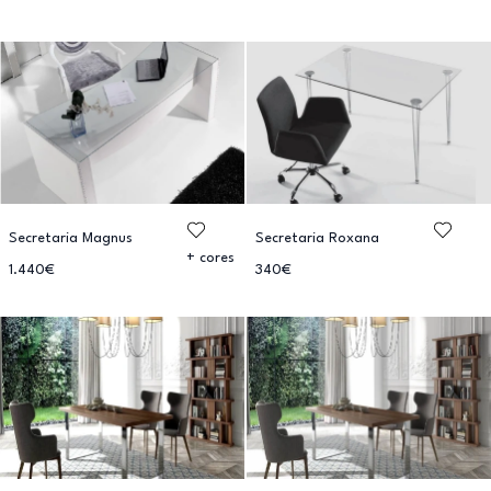
Secretaria Magnus
Secretaria Roxana
+ cores
1.440€
340€