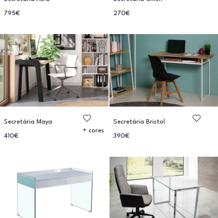
795€
270€
Secretária Maya
Secretária Bristol
+ cores
410€
390€