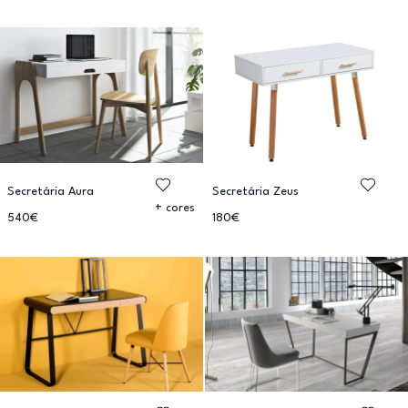
Secretária Aura
Secretária Zeus
+ cores
540€
180€