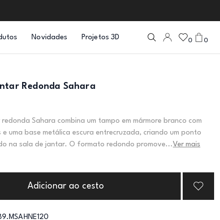
dutos
Novidades
Projetos 3D
0
0
antar Redonda Sahara
r redonda Sahara combina um tampo em mármore branco com
s e uma base metálica escura entrecruzada, criando um ponto
ado na sala de jantar. O formato redondo promove...
Ver mais
Adicionar ao cesto
89.MSAHNE120