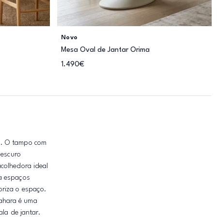
Novo
Mesa Oval de Jantar Orima
1.490€
ão. O tampo com
 escuro
colhedora ideal
 a espaços
oriza o espaço.
sahara é uma
la de jantar.