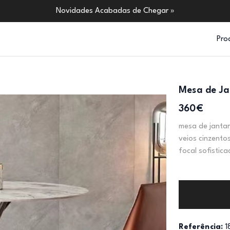
Novidades Acabadas de Chegar »
Pro
Mesa de J
360€
mesa de janta
veios cinzento
focal sofistic
Referência:
1