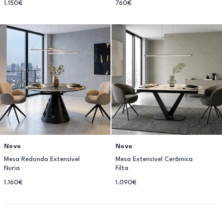
1.150€
760€
Novo
Novo
Mesa Redonda Extensível
Mesa Extensível Cerâmica
Nuria
Filta
1.160€
1.090€